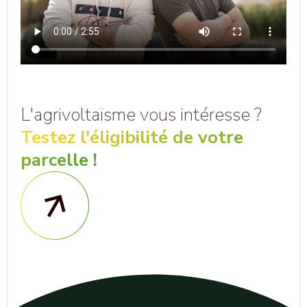
L'agrivoltaïsme vous intéresse ?
Testez l'éligibilité de votre
parcelle !
Formulaire cadastral