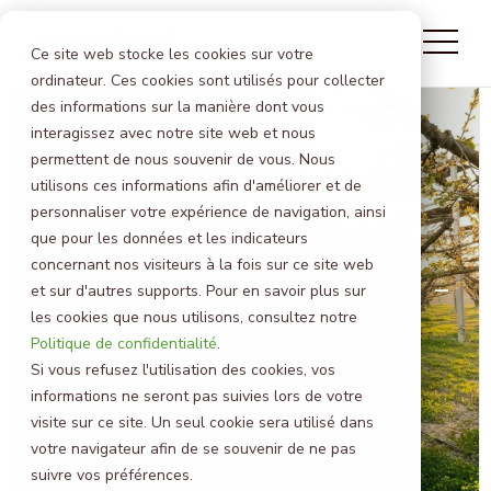
Ce site web stocke les cookies sur votre
ordinateur. Ces cookies sont utilisés pour collecter
des informations sur la manière dont vous
interagissez avec notre site web et nous
permettent de nous souvenir de vous. Nous
Installation
Viticulture
utilisons ces informations afin d'améliorer et de
Arboriculture
personnaliser votre expérience de navigation, ainsi
Grandes cultures
agrivoltaïque de
Tous nos projets
Elevage
que pour les données et les indicateurs
Nos engagements
Maraîchage
concernant nos visiteurs à la fois sur ce site web
l'EARL Clair Fruits -
Programme de recherche
Offre aux producteurs d'énergie
et sur d'autres supports. Pour en savoir plus sur
Loriol-sur-Drôme
les cookies que nous utilisons, consultez notre
Je découvre la carte des projets
Politique de confidentialité
.
CONTACT
Si vous refusez l'utilisation des cookies, vos
informations ne seront pas suivies lors de votre
visite sur ce site. Un seul cookie sera utilisé dans
votre navigateur afin de se souvenir de ne pas
suivre vos préférences.