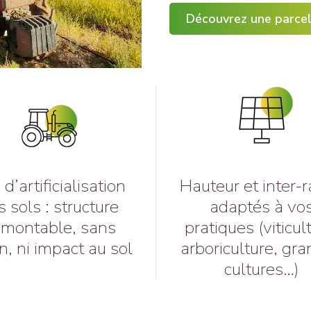
Découvrez une parcel
d’artificialisation
Hauteur et inter-
s sols : structure
adaptés à vo
montable, sans
pratiques (viticul
n, ni impact au sol
arboriculture, gr
cultures…)