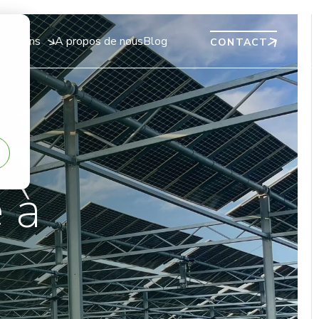
lisations
A propos de nous
Blog
CONTACT
iculture
Nos engagements
gez vos vergers des aléas climatiques sans
Protéger les cultures, préserver la biodiversité et
omis sur vos rendements. L’agrivoltaïsme dynamique
accompagner la transition agricole : nos engagements
pte aux besoins de vos arbres, saison après saison.
concrets sur le terrain.
age
ez vos prairies et améliorez le bien-être animal grâce
 à
rivoltaïsme dynamique, tout en produisant une énergie
Je découvre la carte des projets
 sur vos pâtures
 aux producteurs d'énergie
êtes producteur d'énergie renouvelable et porteur
rojet agrivoltaïque ? Sun'Agri met son expertise
omique et technologique au service de vos projets