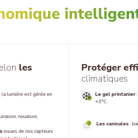
nomique intelligen
selon
les
Protéger eff
climatiques
, la lumière est gérée en
Le gel printanier
+3°C .
loraison, nouaison,
Les canicules
: ba
s
issues de nos
capteurs