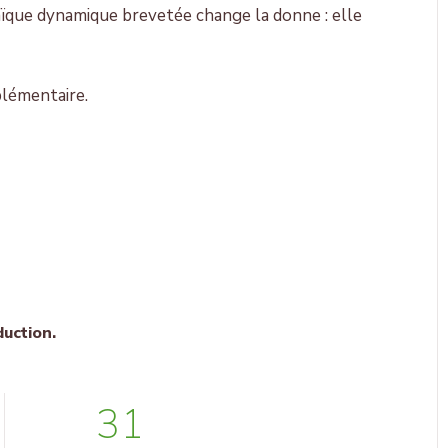
ïque dynamique brevetée change la donne : elle
plémentaire.
duction.
31