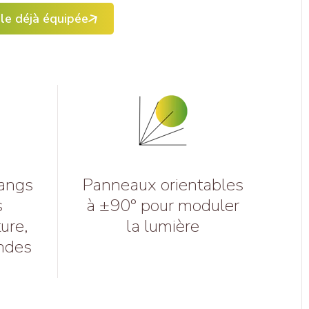
le déjà équipée
rangs
Panneaux orientables
s
à ±90° pour moduler
ture,
la lumière
andes