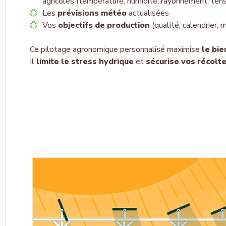
agricoles
(température, humidité, rayonnement, tens
Les
prévisions météo
actualisées
Vos
objectifs de production
(qualité, calendrier, m
Ce
pilotage agronomique personnalisé
maximise
le bie
Il
limite le stress hydrique
et
sécurise vos récolt