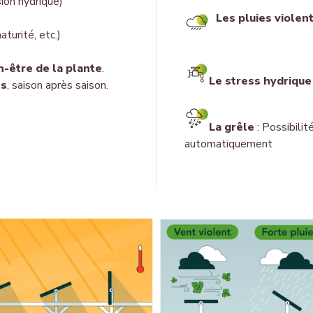
ion hydrique)
Les plu
ies violen
aturité, etc.)
n-être de la plante
.
Le stress hydrique
es
, saison après saison.
La
grêle
: Possibilit
automatiquement