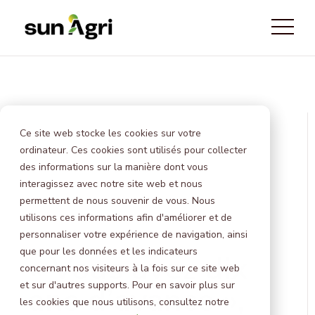
Viticulture
Arboriculture
Ce site web stocke les cookies sur votre
Grandes cultures
Tous nos projets
ordinateur. Ces cookies sont utilisés pour collecter
Elevage
Nos engagements
Maraîchage
des informations sur la manière dont vous
Programme de recherche
Offre aux producteurs d'énergie
interagissez avec notre site web et nous
permettent de nous souvenir de vous. Nous
Je découvre la carte des projets
utilisons ces informations afin d'améliorer et de
CONTACT
personnaliser votre expérience de navigation, ainsi
que pour les données et les indicateurs
« Vous avez dix
concernant nos visiteurs à la fois sur ce site web
et sur d'autres supports. Pour en savoir plus sur
ans d’avance »,
les cookies que nous utilisons, consultez notre